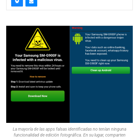
La mayoría de las apps falsas identificadas no tenían ninguna
funcionalidad de edición fotográfica. En su lugar, comparten