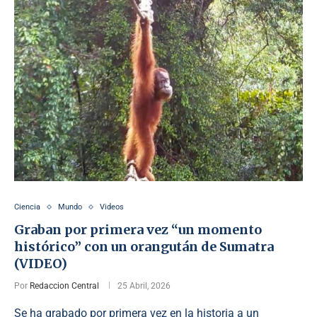
Ciencia
Mundo
Videos
Graban por primera vez “un momento
histórico” con un orangután de Sumatra
(VIDEO)
Por
Redaccion Central
25 Abril, 2026
Se ha grabado por primera vez en la historia a un