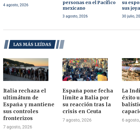
personas en el Pacífico
su espo
4 agosto, 2026
mexicano
sus joy
3 agosto, 2026
30 julio, 2
LAS MÁS LEÍDAS
Italia rechaza el
España pone fecha
La Ind
ultimátum de
límite a Italia por
éxito 
España y mantiene
su reacción tras la
balíst
sus controles
crisis en Ceuta
capaci
fronterizos
7 agosto, 2026
6 agosto
7 agosto, 2026