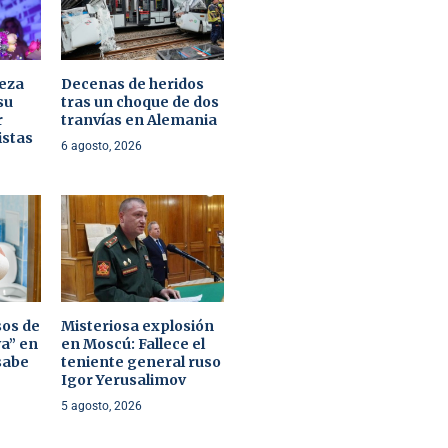
leza
Decenas de heridos
su
tras un choque de dos
r
tranvías en Alemania
istas
6 agosto, 2026
sos de
Misteriosa explosión
va” en
en Moscú: Fallece el
 sabe
teniente general ruso
Igor Yerusalimov
5 agosto, 2026