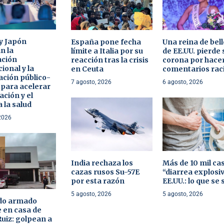
y Japón
España pone fecha
Una reina de bel
n la
límite a Italia por su
de EE.UU. pierde 
ación
reacción tras la crisis
corona por hace
ional y la
en Ceuta
comentarios rac
ación público-
7 agosto, 2026
6 agosto, 2026
 para acelerar
ación y el
 la salud
2026
India rechaza los
Más de 10 mil ca
cazas rusos Su-57E
“diarrea explosi
por esta razón
EE.UU.: lo que se
5 agosto, 2026
5 agosto, 2026
o armado
 en casa de
Ruiz: golpean a