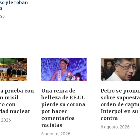
so y le roban
as
026
ia prueba con
Una reina de
Petro se pronu
un misil
belleza de EE.UU.
sobre supuesta
ico con
pierde su corona
orden de captu
dad nuclear
por hacer
Interpol en su
comentarios
contra
, 2026
racistas
6 agosto, 2026
6 agosto, 2026