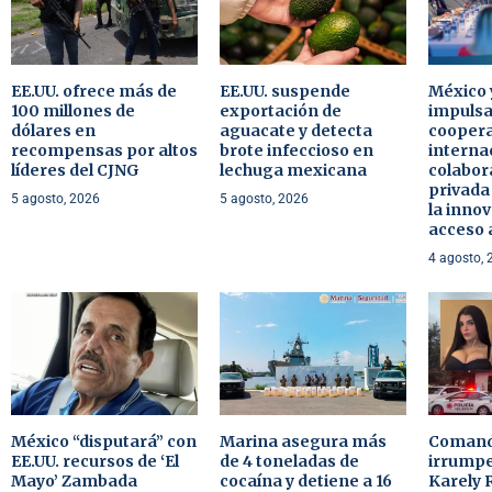
EE.UU. ofrece más de
EE.UU. suspende
México 
100 millones de
exportación de
impulsa
dólares en
aguacate y detecta
cooper
recompensas por altos
brote infeccioso en
internac
líderes del CJNG
lechuga mexicana
colabor
privada
5 agosto, 2026
5 agosto, 2026
la innov
acceso a
4 agosto, 
México “disputará” con
Marina asegura más
Comand
EE.UU. recursos de ‘El
de 4 toneladas de
irrumpe
Mayo’ Zambada
cocaína y detiene a 16
Karely 