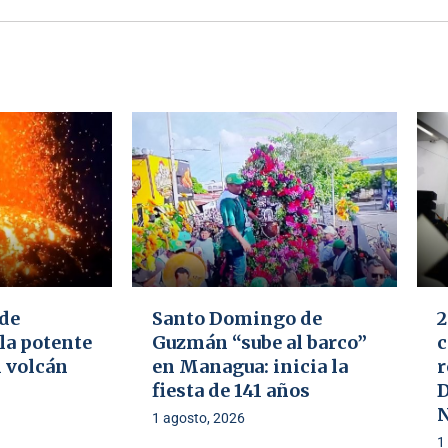
 de
Santo Domingo de
2
 la potente
Guzmán “sube al barco”
c
n volcán
en Managua: inicia la
r
fiesta de 141 años
D
N
1 agosto, 2026
1