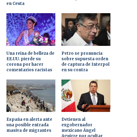
en Ceuta
Una reina de belleza de
Petro se pronuncia
EE.UU. pierde su
sobre supuesta orden
corona por hacer
de captura de Interpol
comentarios racistas
en su contra
España en alerta ante
Detienen al
una posible entrada
exgobernador
masiva de migrantes
mexicano Ángel
Aguirre por ocultar