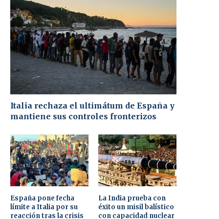
Italia rechaza el ultimátum de España y
mantiene sus controles fronterizos
España pone fecha
La India prueba con
límite a Italia por su
éxito un misil balístico
reacción tras la crisis
con capacidad nuclear