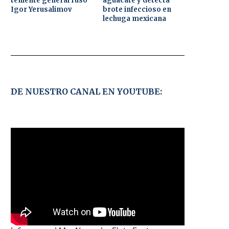
teniente general ruso
aguacate y detecta
Igor Yerusalimov
brote infeccioso en
lechuga mexicana
DE NUESTRO CANAL EN YOUTUBE: