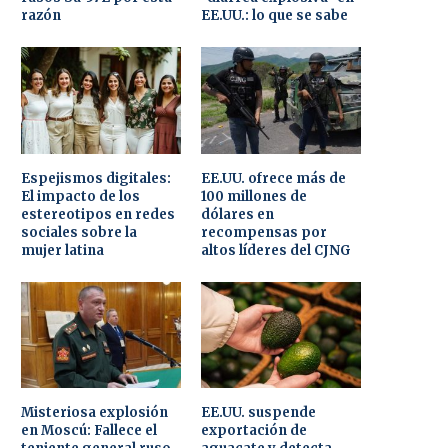
razón
EE.UU.: lo que se sabe
Espejismos digitales:
EE.UU. ofrece más de
El impacto de los
100 millones de
estereotipos en redes
dólares en
sociales sobre la
recompensas por
mujer latina
altos líderes del CJNG
Misteriosa explosión
EE.UU. suspende
en Moscú: Fallece el
exportación de