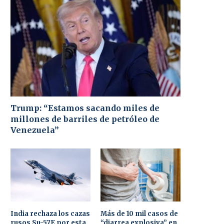
Trump: “Estamos sacando miles de
millones de barriles de petróleo de
Venezuela”
India rechaza los cazas
Más de 10 mil casos de
rusos Su-57E por esta
“diarrea explosiva” en