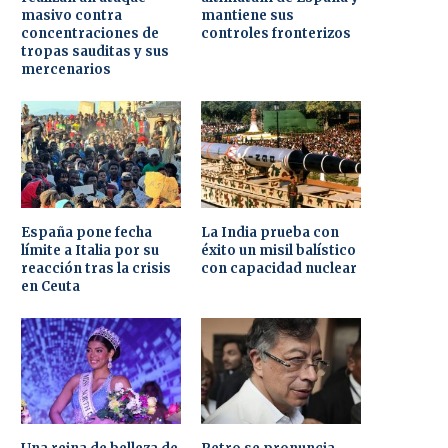
masivo contra
mantiene sus
concentraciones de
controles fronterizos
tropas sauditas y sus
mercenarios
España pone fecha
La India prueba con
límite a Italia por su
éxito un misil balístico
reacción tras la crisis
con capacidad nuclear
en Ceuta