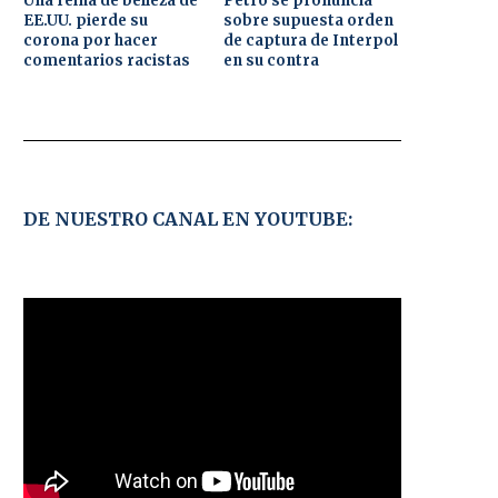
Una reina de belleza de
Petro se pronuncia
EE.UU. pierde su
sobre supuesta orden
corona por hacer
de captura de Interpol
comentarios racistas
en su contra
DE NUESTRO CANAL EN YOUTUBE: