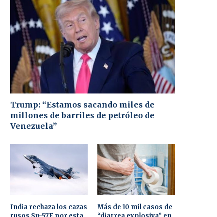
Trump: “Estamos sacando miles de
millones de barriles de petróleo de
Venezuela”
India rechaza los cazas
Más de 10 mil casos de
rusos Su-57E por esta
“diarrea explosiva” en