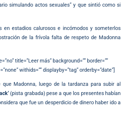
rio simulando actos sexuales” y que sintió como si
as en estadios calurosos e incómodos y someterlos
tración de la frívola falta de respeto de Madonna
e=”no” title=”Leer más” background=”” border=””
=”none” withids=”” displayby=”tag” orderby=”date”]
de que Madonna, luego de la tardanza para subir al
ack’
(pista grabada) pese a que los presentes habían
onsidera que fue un desperdicio de dinero haber ido a