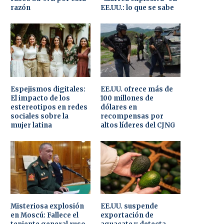
razón
EE.UU.: lo que se sabe
Espejismos digitales:
EE.UU. ofrece más de
El impacto de los
100 millones de
estereotipos en redes
dólares en
sociales sobre la
recompensas por
mujer latina
altos líderes del CJNG
Misteriosa explosión
EE.UU. suspende
en Moscú: Fallece el
exportación de