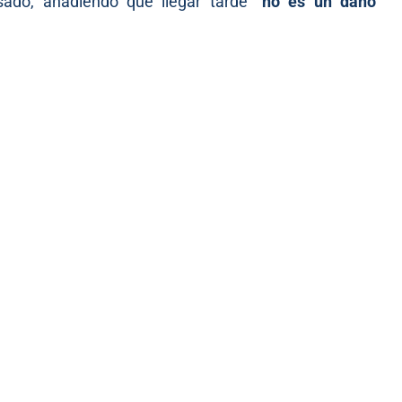
sado, añadiendo que llegar tarde
“no es un daño