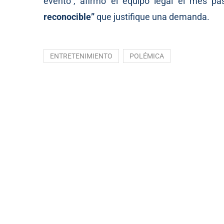
evento”,
afirmó
el equipo legal el mes pa
reconocible”
que justifique una demanda.
ENTRETENIMIENTO
POLÉMICA