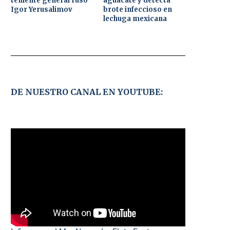
teniente general ruso
aguacate y detecta
Igor Yerusalimov
brote infeccioso en
lechuga mexicana
DE NUESTRO CANAL EN YOUTUBE: