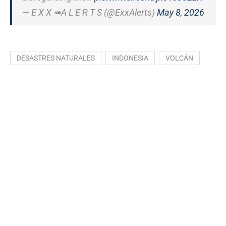
— E X X ➠A L E R T S (@ExxAlerts)
May 8, 2026
DESASTRES NATURALES
INDONESIA
VOLCÁN