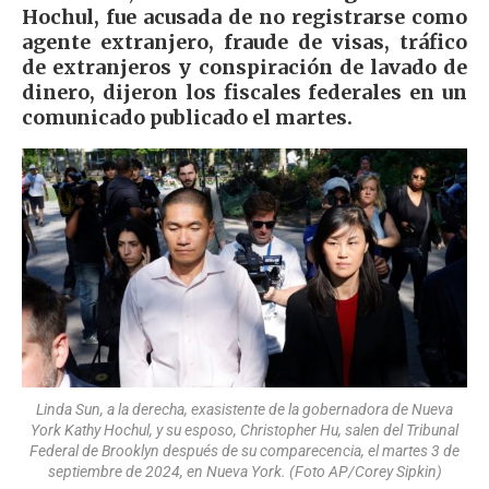
Hochul, fue acusada de no registrarse como
agente extranjero, fraude de visas, tráfico
de extranjeros y conspiración de lavado de
dinero, dijeron los fiscales federales en un
comunicado publicado el martes.
Linda Sun, a la derecha, exasistente de la gobernadora de Nueva
York Kathy Hochul, y su esposo, Christopher Hu, salen del Tribunal
Federal de Brooklyn después de su comparecencia, el martes 3 de
septiembre de 2024, en Nueva York. (Foto AP/Corey Sipkin)