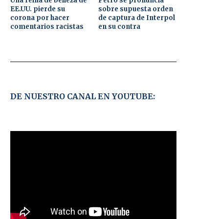
Una reina de belleza de
Petro se pronuncia
EE.UU. pierde su
sobre supuesta orden
corona por hacer
de captura de Interpol
comentarios racistas
en su contra
DE NUESTRO CANAL EN YOUTUBE: