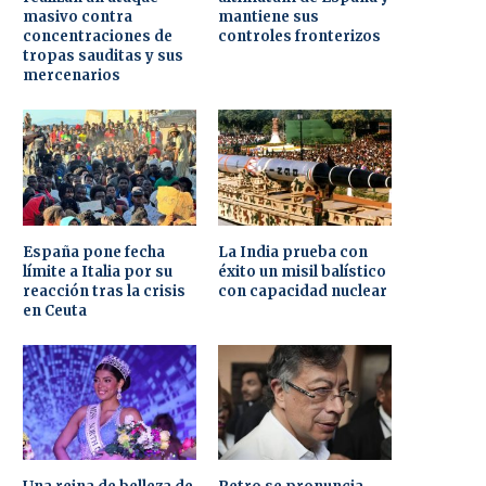
masivo contra
mantiene sus
concentraciones de
controles fronterizos
tropas sauditas y sus
mercenarios
España pone fecha
La India prueba con
límite a Italia por su
éxito un misil balístico
reacción tras la crisis
con capacidad nuclear
en Ceuta