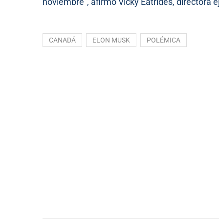
noviembre”, afirmó Vicky Eatrides, directora e
CANADÁ
ELON MUSK
POLÉMICA