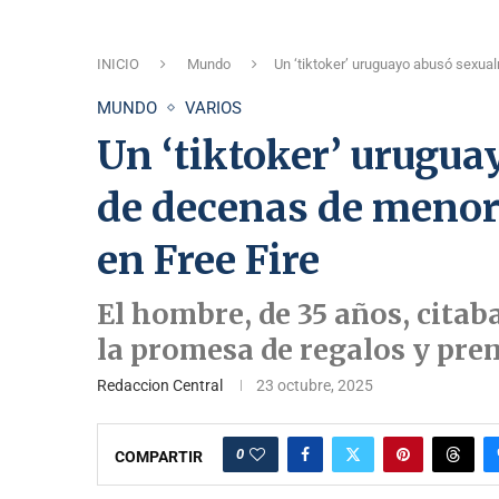
INICIO
Mundo
Un ‘tiktoker’ uruguayo abusó sexua
MUNDO
VARIOS
Un ‘tiktoker’ urugu
de decenas de menore
en Free Fire
El hombre, de 35 años, citab
la promesa de regalos y pre
Redaccion Central
23 octubre, 2025
0
COMPARTIR