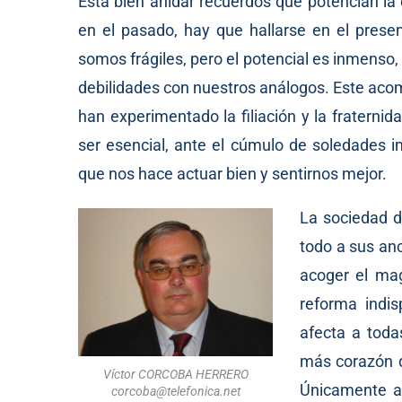
Está bien anidar recuerdos que potencian l
en el pasado, hay que hallarse en el presen
somos frágiles, pero el potencial es inmen
debilidades con nuestros análogos. Este acom
han experimentado la filiación y la fraternid
ser esencial, ante el cúmulo de soledades i
que nos hace actuar bien y sentirnos mejor.
La sociedad d
todo a sus an
acoger el mag
reforma indis
afecta a toda
más corazón q
Víctor CORCOBA HERRERO
Únicamente as
corcoba@telefonica.net