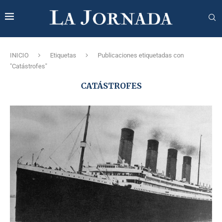
INICIO
Etiquetas
Publicaciones etiquetadas con
"Catástrofes"
CATÁSTROFES