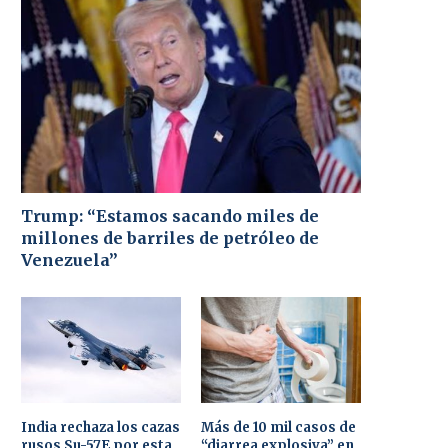
Trump: “Estamos sacando miles de
millones de barriles de petróleo de
Venezuela”
India rechaza los cazas
Más de 10 mil casos de
rusos Su-57E por esta
“diarrea explosiva” en