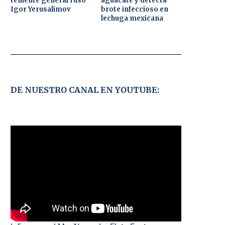
teniente general ruso
aguacate y detecta
Igor Yerusalimov
brote infeccioso en
lechuga mexicana
DE NUESTRO CANAL EN YOUTUBE: