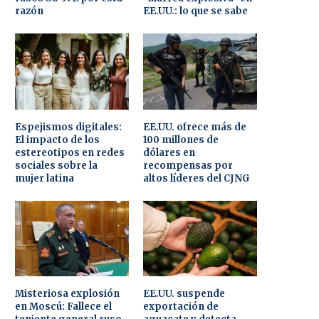
razón
EE.UU.: lo que se sabe
Espejismos digitales:
EE.UU. ofrece más de
El impacto de los
100 millones de
estereotipos en redes
dólares en
sociales sobre la
recompensas por
mujer latina
altos líderes del CJNG
Misteriosa explosión
EE.UU. suspende
en Moscú: Fallece el
exportación de