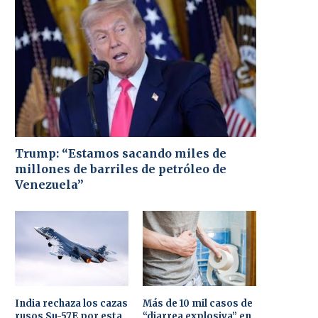
Trump: “Estamos sacando miles de
millones de barriles de petróleo de
Venezuela”
India rechaza los cazas
Más de 10 mil casos de
rusos Su-57E por esta
“diarrea explosiva” en