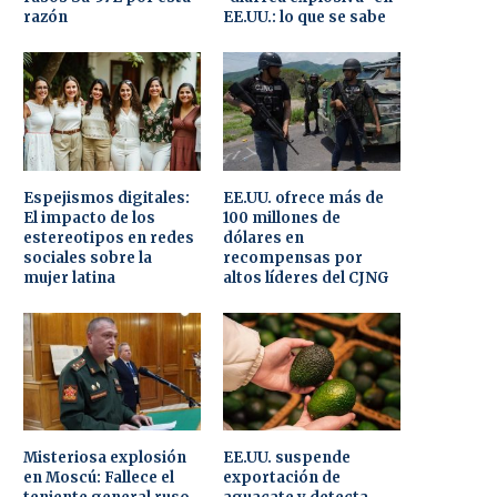
razón
EE.UU.: lo que se sabe
Espejismos digitales:
EE.UU. ofrece más de
El impacto de los
100 millones de
estereotipos en redes
dólares en
sociales sobre la
recompensas por
mujer latina
altos líderes del CJNG
Misteriosa explosión
EE.UU. suspende
en Moscú: Fallece el
exportación de