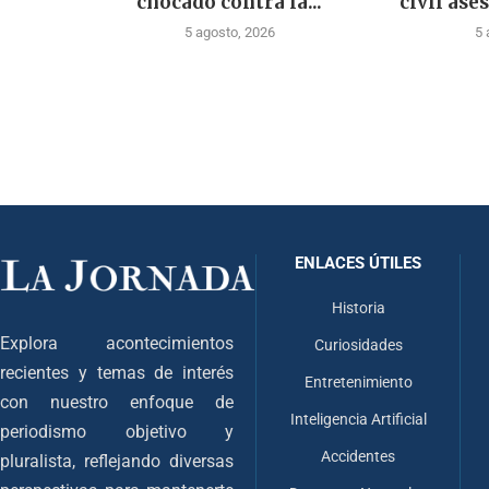
chocado contra la...
civil ases
5 agosto, 2026
5 
ENLACES ÚTILES
Historia
Explora acontecimientos
Curiosidades
recientes y temas de interés
Entretenimiento
con nuestro enfoque de
Inteligencia Artificial
periodismo objetivo y
Accidentes
pluralista, reflejando diversas