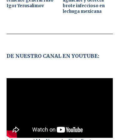
teniente general ruso
aguacate y detecta
Igor Yerusalimov
brote infeccioso en
lechuga mexicana
DE NUESTRO CANAL EN YOUTUBE: