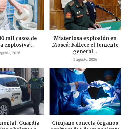
10 mil casos de
Misteriosa explosión en
a explosiva”...
Moscú: Fallece el teniente
general...
agosto, 2026
5 agosto, 2026
mortal: Guardia
Cirujano conecta órganos