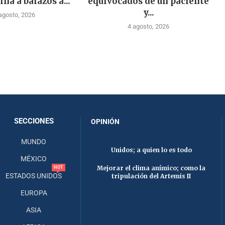
ina a balazos a...
equivocados de un paciente
y...
agosto, 2026
4 agosto, 2026
SECCIONES
OPINIÓN
MUNDO
Unidos; a quien lo es todo
MÉXICO
Mejorar el clima anímico; como la
HOT
ESTADOS UNIDOS
tripulación del Artemis II
EUROPA
ASIA