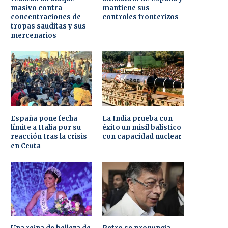
masivo contra
mantiene sus
concentraciones de
controles fronterizos
tropas sauditas y sus
mercenarios
España pone fecha
La India prueba con
límite a Italia por su
éxito un misil balístico
reacción tras la crisis
con capacidad nuclear
en Ceuta