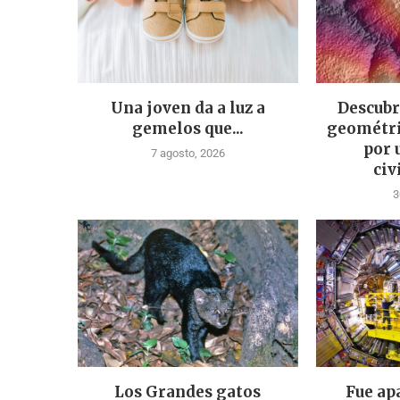
Una joven da a luz a
Descubr
gemelos que...
geométri
por 
7 agosto, 2026
civ
3
Los Grandes gatos
Fue ap