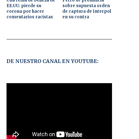
Una reina de belleza de
Petro se pronuncia
EE.UU. pierde su
sobre supuesta orden
corona por hacer
de captura de Interpol
comentarios racistas
en su contra
DE NUESTRO CANAL EN YOUTUBE: