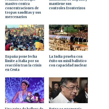
masivo contra
mantiene sus
concentraciones de
controles fronterizos
tropas sauditas y sus
mercenarios
España pone fecha
La India prueba con
límite a Italia por su
éxito un misil balístico
reacción tras la crisis
con capacidad nuclear
en Ceuta