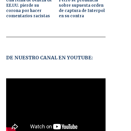
Una reina de belleza de
Petro se pronuncia
EE.UU. pierde su
sobre supuesta orden
corona por hacer
de captura de Interpol
comentarios racistas
en su contra
DE NUESTRO CANAL EN YOUTUBE: