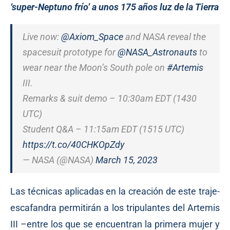
‘super-Neptuno frío’ a unos 175 años luz de la Tierra
Live now:
@Axiom_Space
and NASA reveal the
spacesuit prototype for
@NASA_Astronauts
to
wear near the Moon’s South pole on
#Artemis
III.
Remarks & suit demo – 10:30am EDT (1430
UTC)
Student Q&A – 11:15am EDT (1515 UTC)
https://t.co/40CHKOpZdy
— NASA (@NASA)
March 15, 2023
Las técnicas aplicadas en la creación de este traje-
escafandra permitirán a los tripulantes del Artemis
III –entre los que se encuentran la primera mujer y