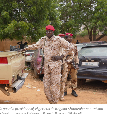
la guardia presidencial, el general de brigada Abdourahmane Tchiani,
acional para la Salvaguardia de la Patria el 28 de julio.