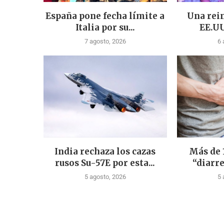
España pone fecha límite a
Una rein
Italia por su...
EE.UU
7 agosto, 2026
6 
India rechaza los cazas
Más de 
rusos Su-57E por esta...
“diarre
5 agosto, 2026
5 