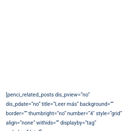
[penci_related_posts dis_pview=”no”
dis_pdate=”no” title=”Leer más” background=””
border=”” thumbright=”no” number=”4″ style=”grid”
align=”none” withids=”” displayby=”tag”