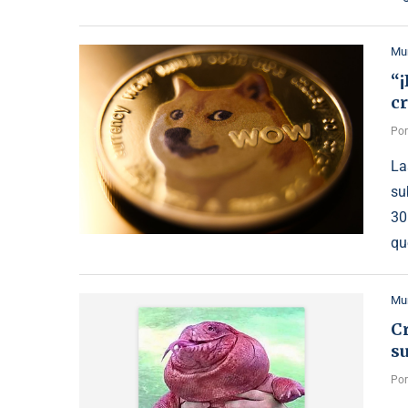
Mu
“¡
c
Po
La
su
30
qu
Mu
C
su
Po