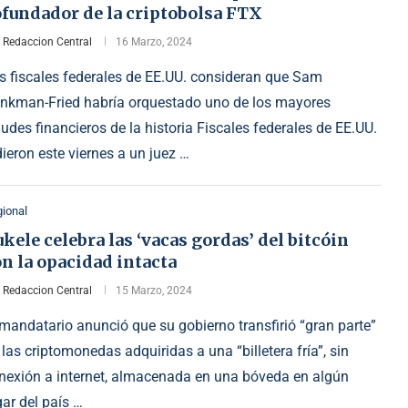
ofundador de la criptobolsa FTX
r
Redaccion Central
16 Marzo, 2024
s fiscales federales de EE.UU. consideran que Sam
nkman-Fried habría orquestado uno de los mayores
audes financieros de la historia Fiscales federales de EE.UU.
dieron este viernes a un juez …
ional
kele celebra las ‘vacas gordas’ del bitcóin
n la opacidad intacta
r
Redaccion Central
15 Marzo, 2024
 mandatario anunció que su gobierno transfirió “gran parte”
 las criptomonedas adquiridas a una “billetera fría”, sin
nexión a internet, almacenada en una bóveda en algún
gar del país …