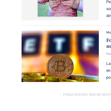
Pe
so
di
Mu
F
n
Po
La
en
po
PUBLICACIONES MÁS RECIENT