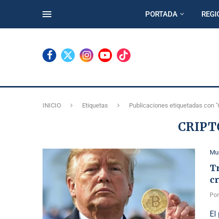
PORTADA
REGI
INICIO
Etiquetas
Publicaciones etiquetadas con 
CRIP
Mu
T
c
Po
El