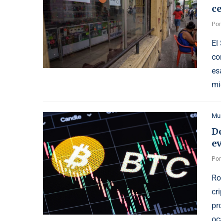
c
Po
El
co
es
mi
Mu
De
ev
Po
Ro
cr
pr
oc