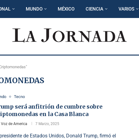
ONAL
MUNDO
MÉXICO
CIENCIA
VARIOS
"Criptomonedas"
TOMONEDAS
ndo
Tecno
rump será anfitrión de cumbre sobre
riptomonedas en la Casa Blanca
r
Voz de America
7 Marzo, 2025
 presidente de Estados Unidos, Donald Trump, firmó el