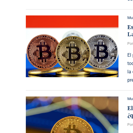
Mu
Es
L
Po
El
to
la
pr
Mu
El
¿q
Po