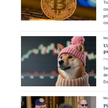
Tr
co
pr
co
Mu
U
p
Po
Se
de
Do
Mu
Pi