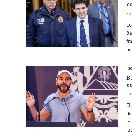
c
Po
Lo
Ba
fr
pi
Reg
Bu
co
Po
El
de
co
lu