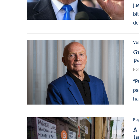
ju
bi
de
Var
G
pa
Po
“P
pa
ha
Reg
A 
ta