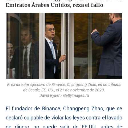
Emiratos Árabes Unidos, reza el fallo
El ex director ejecutivo de Binance, Changpeng Zhao, en un tribunal
de Seattle, EE. UU., el 21 de noviembre de 2023.
David Ryder / Gettyimages.ru
El fundador de Binance, Changpeng Zhao, que
se
declaró
culpable de violar las leyes contra el lavado
de dinero, no puede salir de EE.UU. antes de