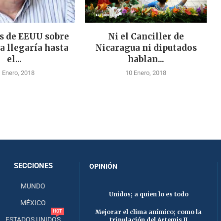
s de EEUU sobre
Ni el Canciller de
a llegaría hasta
Nicaragua ni diputados
el...
hablan...
 Enero, 2018
10 Enero, 2018
SECCIONES
OPINIÓN
MUNDO
Unidos; a quien lo es todo
MÉXICO
Mejorar el clima anímico; como la
HOT
ESTADOS UNIDOS
tripulación del Artemis II