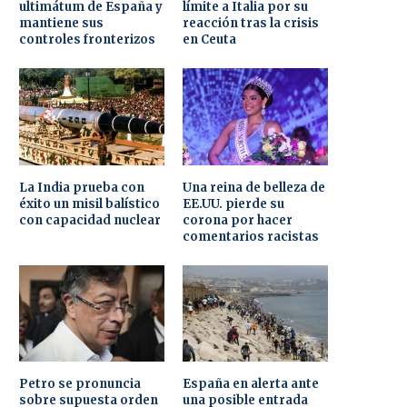
ultimátum de España y
límite a Italia por su
mantiene sus
reacción tras la crisis
controles fronterizos
en Ceuta
La India prueba con
Una reina de belleza de
éxito un misil balístico
EE.UU. pierde su
con capacidad nuclear
corona por hacer
comentarios racistas
Petro se pronuncia
España en alerta ante
sobre supuesta orden
una posible entrada