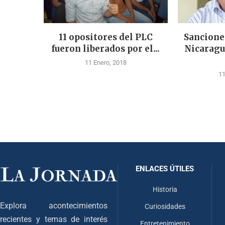
11 opositores del PLC
Sancione
fueron liberados por el...
Nicaragu
11 Enero, 2018
11
ENLACES ÚTILES
Historia
Explora acontecimientos
Curiosidades
recientes y temas de interés
Entretenimiento