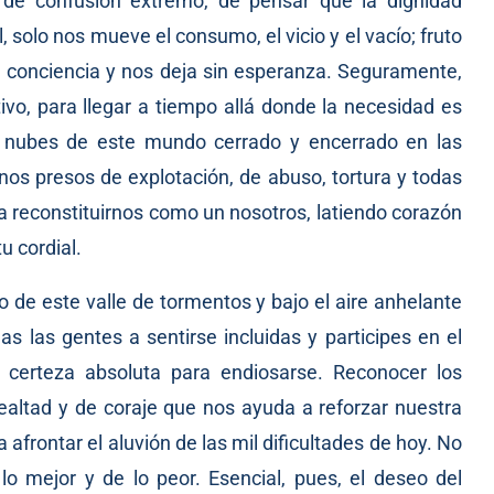
 de confusión extremo, de pensar que la dignidad
, solo nos mueve el consumo, el vicio y el vacío; fruto
la conciencia y nos deja sin esperanza. Seguramente,
o, para llegar a tiempo allá donde la necesidad es
es nubes de este mundo cerrado y encerrado en las
os presos de explotación, de abuso, tortura y todas
a reconstituirnos como un nosotros, latiendo corazón
u cordial.
io de este valle de tormentos y bajo el aire anhelante
s las gentes a sentirse incluidas y participes en el
a certeza absoluta para endiosarse. Reconocer los
lealtad y de coraje que nos ayuda a reforzar nuestra
afrontar el aluvión de las mil dificultades de hoy. No
 mejor y de lo peor. Esencial, pues, el deseo del