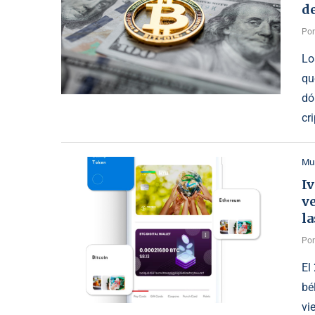
de
Po
Lo
qu
dó
cr
Mu
I
ve
l
Po
El
bé
vi