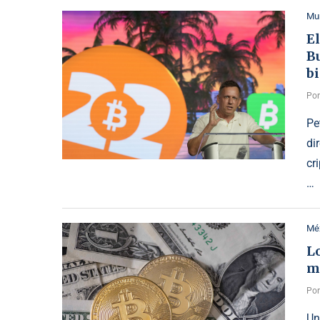
Mu
E
B
b
Po
Pe
di
cr
…
Mé
L
mi
Po
Un