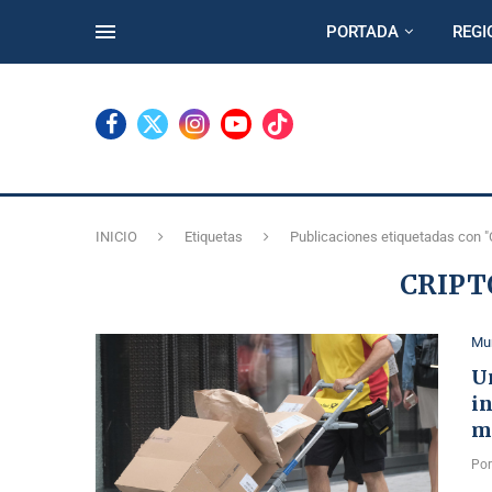
PORTADA
REGI
INICIO
Etiquetas
Publicaciones etiquetadas con 
CRIP
Mu
Un
i
m
Po