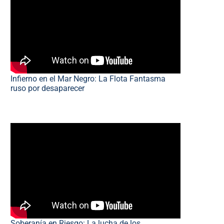
Infierno en el Mar Negro: La Flota Fantasma
ruso por desaparecer
Soberanía en Riesgo: La lucha de los