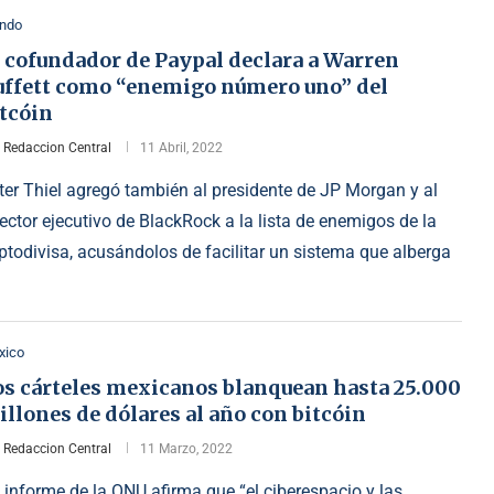
ndo
l cofundador de Paypal declara a Warren
uffett como “enemigo número uno” del
itcóin
r
Redaccion Central
11 Abril, 2022
ter Thiel agregó también al presidente de JP Morgan y al
rector ejecutivo de BlackRock a la lista de enemigos de la
iptodivisa, acusándolos de facilitar un sistema que alberga
xico
os cárteles mexicanos blanquean hasta 25.000
llones de dólares al año con bitcóin
r
Redaccion Central
11 Marzo, 2022
 informe de la ONU afirma que “el ciberespacio y las