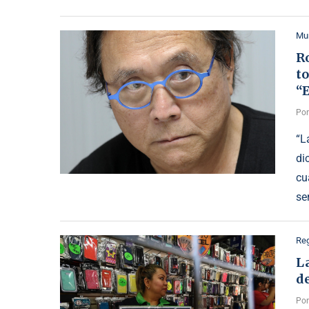
Mu
Ro
to
“E
Po
“L
di
cu
se
Reg
La
de
Po