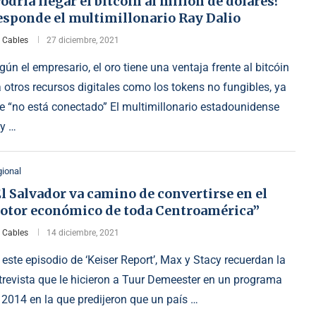
odría llegar el bitcóin al millón de dólares?
esponde el multimillonario Ray Dalio
r
Cables
27 diciembre, 2021
gún el empresario, el oro tiene una ventaja frente al bitcóin
a otros recursos digitales como los tokens no fungibles, ya
e “no está conectado” El multimillonario estadounidense
y …
ional
l Salvador va camino de convertirse en el
otor económico de toda Centroamérica”
r
Cables
14 diciembre, 2021
 este episodio de ‘Keiser Report’, Max y Stacy recuerdan la
trevista que le hicieron a Tuur Demeester en un programa
 2014 en la que predijeron que un país …