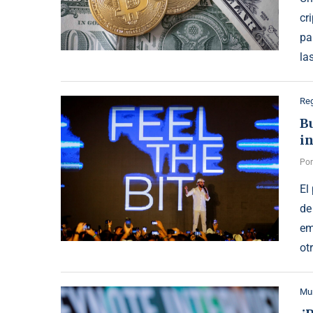
cr
pa
la
Reg
B
in
Po
El
de
em
ot
Mu