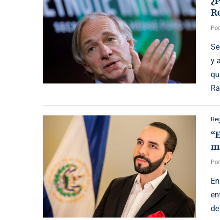
¿P
R
Po
Se
y 
qu
Ra
Reg
“E
m
Po
En
en
de