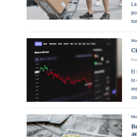
La
po
to
Mu
Ci
Po
El
lo
in
co
Mu
Re
a