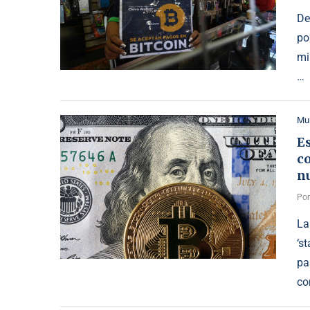
De
po
mi
…
Mu
Es
co
n
Po
La
‘s
pa
co