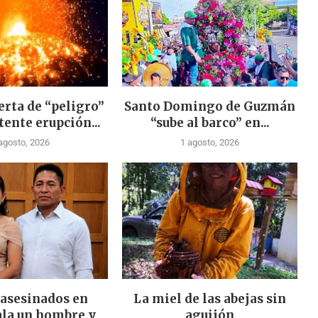
erta de “peligro”
Santo Domingo de Guzmán
tente erupción...
“sube al barco” en...
agosto, 2026
1 agosto, 2026
 asesinados en
La miel de las abejas sin
la un hombre y
aguijón