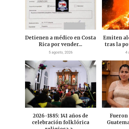
Detienen a médico en Costa
Emiten al
Rica por vender...
tras la po
5 agosto, 2026
4 
2026-1885: 141 años de
Fueron
celebración folklórica
Guatema
religiosa a...