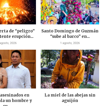
erta de “peligro”
Santo Domingo de Guzmán
tente erupción...
“sube al barco” en...
agosto, 2026
1 agosto, 2026
 asesinados en
La miel de las abejas sin
la un hombre y
aguijón
su...