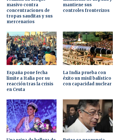
masivo contra
mantiene sus
concentraciones de
controles fronterizos
tropas sauditas y sus
mercenarios
España pone fecha
La India prueba con
límite a Italia por su
éxito un misil balístico
reacción tras la crisis
con capacidad nuclear
en Ceuta