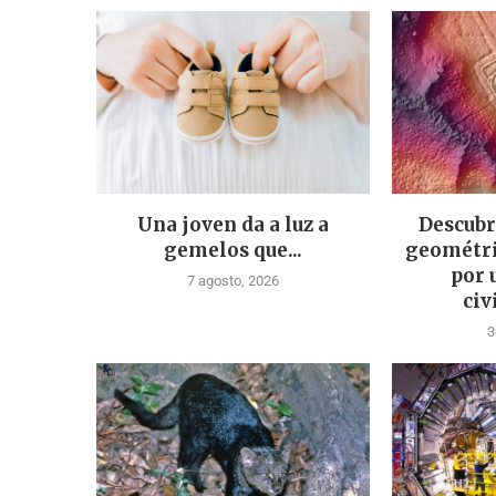
Una joven da a luz a
Descubr
gemelos que...
geométri
por 
7 agosto, 2026
civ
3