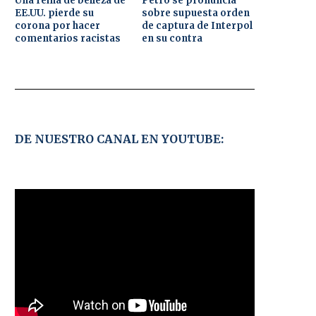
Una reina de belleza de
Petro se pronuncia
EE.UU. pierde su
sobre supuesta orden
corona por hacer
de captura de Interpol
comentarios racistas
en su contra
DE NUESTRO CANAL EN YOUTUBE: