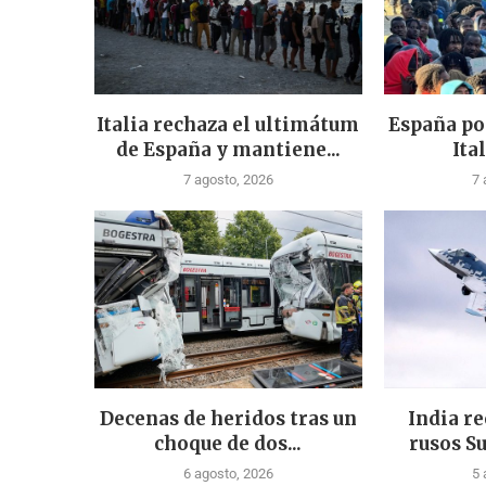
Italia rechaza el ultimátum
España po
de España y mantiene...
Ital
7 agosto, 2026
7 
Decenas de heridos tras un
India re
choque de dos...
rusos Su
6 agosto, 2026
5 