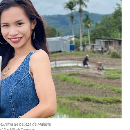
 exreina de belleza de Malasia
 Viru Nikah Terinisip