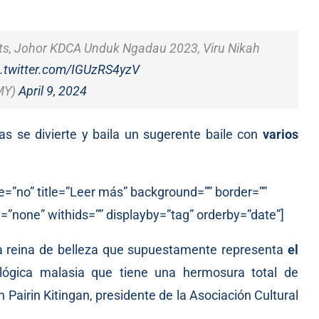
nts, Johor KDCA Unduk Ngadau 2023, Viru Nikah
c.twitter.com/IGUzRS4yzV
_MY)
April 9, 2024
as se divierte y baila un sugerente baile con
varios
e=”no” title=”Leer más” background=”” border=””
=”none” withids=”” displayby=”tag” orderby=”date”]
a reina de belleza que supuestamente representa
el
ológica malasia que tiene una hermosura total de
 Pairin Kitingan, presidente de la Asociación Cultural