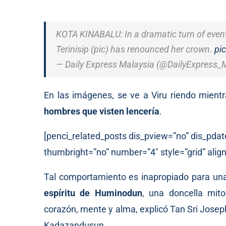
KOTA KINABALU: In a dramatic turn of eve
Terinisip (pic) has renounced her crown.
pi
— Daily Express Malaysia (@DailyExpress
En las imágenes, se ve a Viru riendo mientr
hombres que visten lencería
.
[penci_related_posts dis_pview=”no” dis_pdat
thumbright=”no” number=”4″ style=”grid” align
Tal comportamiento es inapropiado para un
espíritu de Huminodun
, una doncella mit
corazón, mente y alma, explicó Tan Sri Joseph
Kadazandusun.