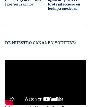
teniente general ruso
aguacate y detecta
Igor Yerusalimov
brote infeccioso en
lechuga mexicana
DE NUESTRO CANAL EN YOUTUBE: