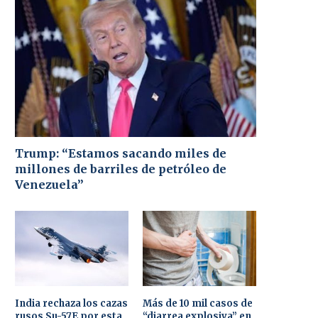
Trump: “Estamos sacando miles de
millones de barriles de petróleo de
Venezuela”
India rechaza los cazas
Más de 10 mil casos de
rusos Su-57E por esta
“diarrea explosiva” en