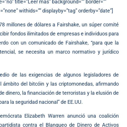
e=”no” title=”Leer más” background=”” border=””
=”none” withids=”” displayby=”tag” orderby=”date”]
78 millones de dólares a Fairshake, un súper comité
ecibir fondos ilimitados de empresas e individuos para
uerdo con un
comunicado
de Fairshake, “para que la
encial, se necesita un marco normativo y jurídico
dio de las exigencias de algunos legisladores de
el ámbito del bitcóin y las criptomonedas, afirmando
de dinero, la financiación de terroristas y la elusión de
 para la seguridad nacional” de EE.UU.
demócrata Elizabeth Warren
anunció
una coalición
artidista contra el Blanqueo de Dinero de Activos