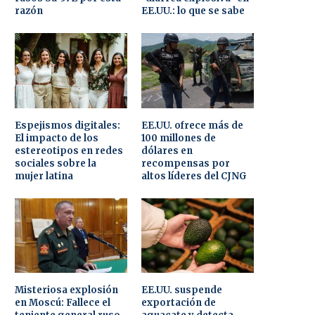
razón
EE.UU.: lo que se sabe
Espejismos digitales:
EE.UU. ofrece más de
El impacto de los
100 millones de
estereotipos en redes
dólares en
sociales sobre la
recompensas por
mujer latina
altos líderes del CJNG
Misteriosa explosión
EE.UU. suspende
en Moscú: Fallece el
exportación de