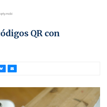
 qrty.mobi
códigos QR con