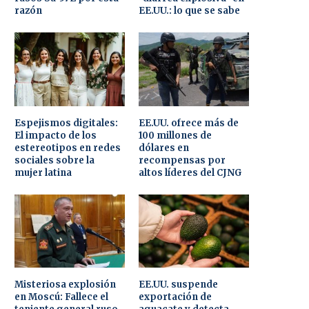
razón
EE.UU.: lo que se sabe
Espejismos digitales:
EE.UU. ofrece más de
El impacto de los
100 millones de
estereotipos en redes
dólares en
sociales sobre la
recompensas por
mujer latina
altos líderes del CJNG
Misteriosa explosión
EE.UU. suspende
en Moscú: Fallece el
exportación de