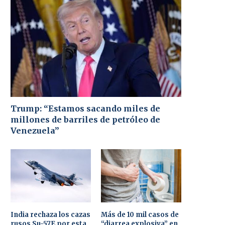
Trump: “Estamos sacando miles de
millones de barriles de petróleo de
Venezuela”
India rechaza los cazas
Más de 10 mil casos de
rusos Su-57E por esta
“diarrea explosiva” en