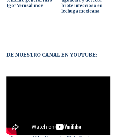
teniente general ruso
aguacate y detecta
Igor Yerusalimov
brote infeccioso en
lechuga mexicana
DE NUESTRO CANAL EN YOUTUBE: