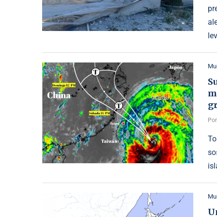
pr
al
le
Mu
Su
m
gr
Po
To
so
is
Mu
U