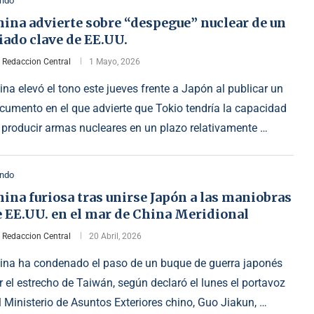
ndo
ina advierte sobre “despegue” nuclear de un
iado clave de EE.UU.
r
Redaccion Central
1 Mayo, 2026
ina elevó el tono este jueves frente a Japón al publicar un
cumento en el que advierte que Tokio tendría la capacidad
 producir armas nucleares en un plazo relativamente …
ndo
ina furiosa tras unirse Japón a las maniobras
e EE.UU. en el mar de China Meridional
r
Redaccion Central
20 Abril, 2026
ina ha condenado el paso de un buque de guerra japonés
r el estrecho de Taiwán, según declaró el lunes el portavoz
l Ministerio de Asuntos Exteriores chino, Guo Jiakun, …