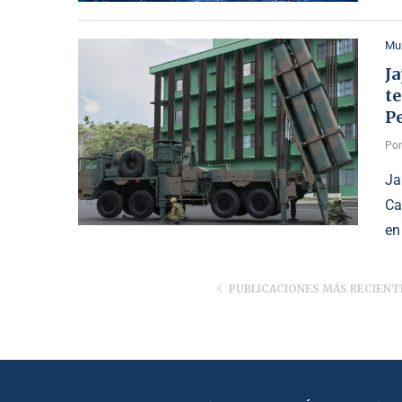
Mu
Ja
te
P
Po
Ja
Ca
en
PUBLICACIONES MÁS RECIENT