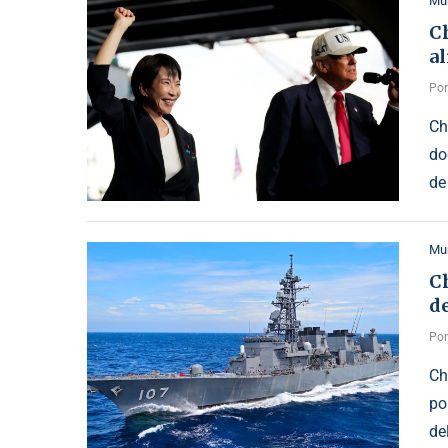
Mu
Ch
al
Po
Ch
do
de
Mu
Ch
d
Po
Ch
po
de