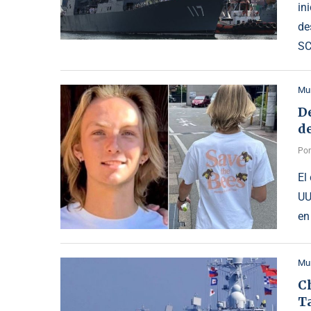
in
de
SC
Mu
D
d
Po
El
UU
en
Mu
Ch
Ta