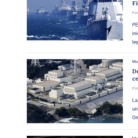
Fi
Po
PE
in
le
Mu
De
ce
Po
La
un
On