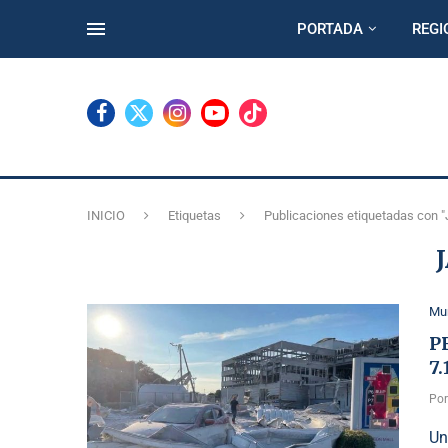
PORTADA
REGI
INICIO
Etiquetas
Publicaciones etiquetadas con "
Mu
P
7.
Po
Un