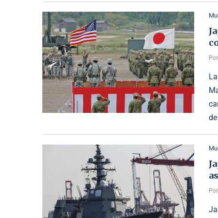
Mu
Ja
c
Po
La
Ma
ca
de
Mu
Ja
as
Po
Ja