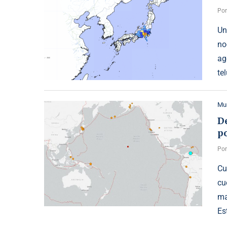
Po
Un
no
ag
te
Mu
De
p
Po
Cu
cu
ma
Es