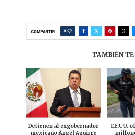
0
COMPARTIR
TAMBIÉN TE
Detienen al exgobernador
EE.UU. o
mexicano Ángel Aguirre
millone