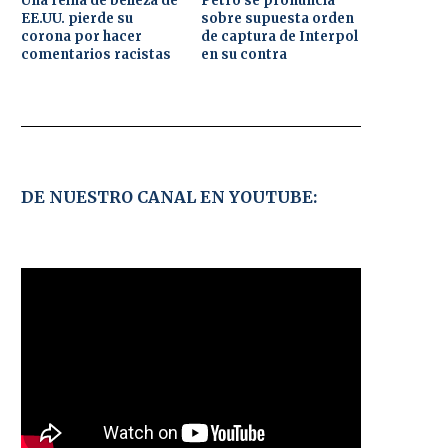
Una reina de belleza de
Petro se pronuncia
EE.UU. pierde su
sobre supuesta orden
corona por hacer
de captura de Interpol
comentarios racistas
en su contra
DE NUESTRO CANAL EN YOUTUBE: