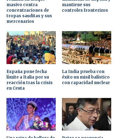
masivo contra
mantiene sus
concentraciones de
controles fronterizos
tropas sauditas y sus
mercenarios
España pone fecha
La India prueba con
límite a Italia por su
éxito un misil balístico
reacción tras la crisis
con capacidad nuclear
en Ceuta