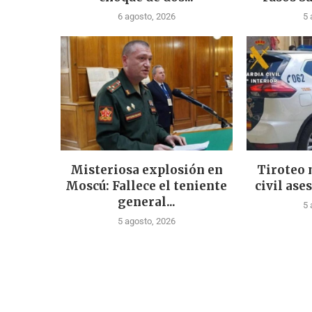
6 agosto, 2026
5 
Misteriosa explosión en
Tiroteo 
Moscú: Fallece el teniente
civil ases
general...
5 
5 agosto, 2026