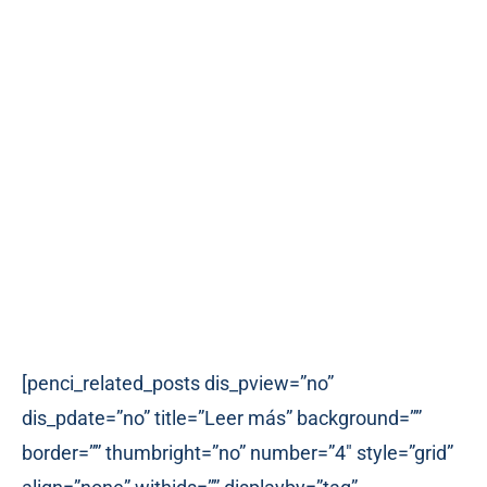
[penci_related_posts dis_pview=”no”
dis_pdate=”no” title=”Leer más” background=””
border=”” thumbright=”no” number=”4″ style=”grid”