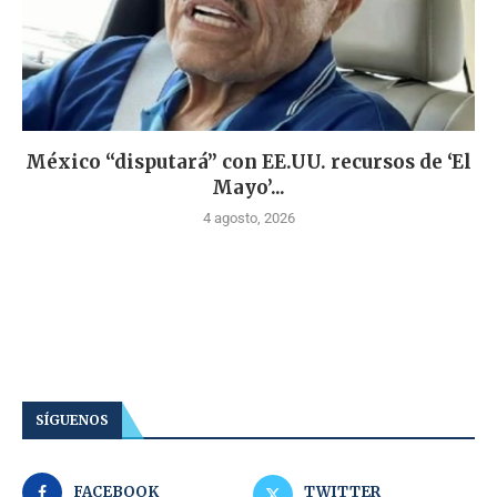
México “disputará” con EE.UU. recursos de ‘El
Mayo’...
4 agosto, 2026
SÍGUENOS
FACEBOOK
TWITTER