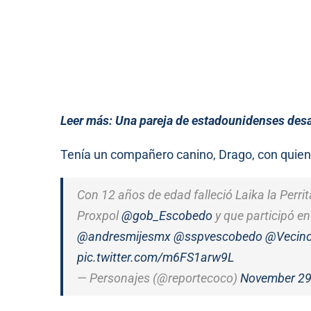
Leer más:
Una pareja de estadounidenses des
Tenía un compañero canino, Drago, con quien 
Con 12 años de edad falleció Laika la Perri
Proxpol
@gob_Escobedo
y que participó en
@andresmijesmx
@sspvescobedo
@Vecin
pic.twitter.com/m6FS1arw9L
— Personajes (@reportecoco)
November 29