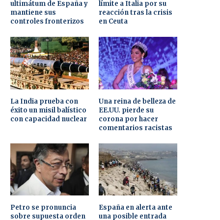
ultimátum de España y
límite a Italia por su
mantiene sus
reacción tras la crisis
controles fronterizos
en Ceuta
La India prueba con
Una reina de belleza de
éxito un misil balístico
EE.UU. pierde su
con capacidad nuclear
corona por hacer
comentarios racistas
Petro se pronuncia
España en alerta ante
sobre supuesta orden
una posible entrada