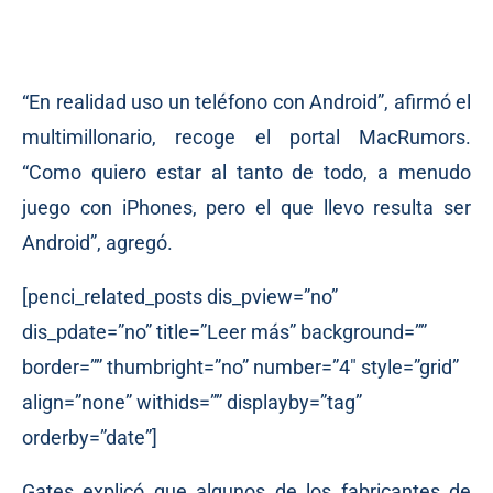
“En realidad uso un teléfono con Android”, afirmó el
multimillonario, recoge el portal MacRumors.
“Como quiero estar al tanto de todo, a menudo
juego con iPhones, pero el que llevo resulta ser
Android”, agregó.
[penci_related_posts dis_pview=”no”
dis_pdate=”no” title=”Leer más” background=””
border=”” thumbright=”no” number=”4″ style=”grid”
align=”none” withids=”” displayby=”tag”
orderby=”date”]
Gates explicó que algunos de los fabricantes de