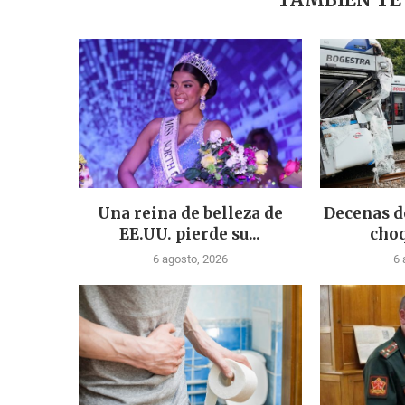
Una reina de belleza de
Decenas d
EE.UU. pierde su...
choq
6 agosto, 2026
6 