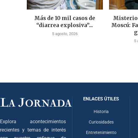
Más de 10 mil casos de
Misterio
“diarrea explosiva”...
Moscú: Fa
g
5 agosto, 2026
5 
ENLACES ÚTILES
Historia
Explora acontecimientos
Curiosidades
recientes y temas de interés
Entretenimiento