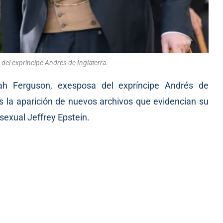
del expríncipe Andrés de Inglaterra.
rah Ferguson, exesposa del expríncipe Andrés de
ras la aparición de nuevos archivos que evidencian su
 sexual Jeffrey Epstein.