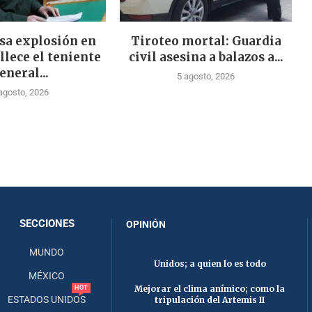
sa explosión en
Tiroteo mortal: Guardia
llece el teniente
civil asesina a balazos a...
eneral...
5 agosto, 2026
agosto, 2026
SECCIONES
OPINIÓN
MUNDO
Unidos; a quien lo es todo
MÉXICO
Mejorar el clima anímico; como la
HOT
ESTADOS UNIDOS
tripulación del Artemis II