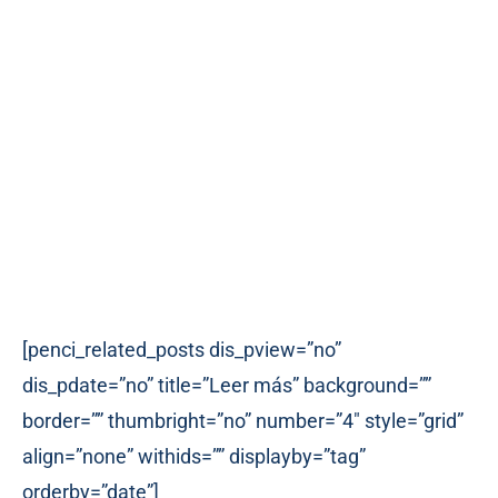
[penci_related_posts dis_pview=”no”
dis_pdate=”no” title=”Leer más” background=””
border=”” thumbright=”no” number=”4″ style=”grid”
align=”none” withids=”” displayby=”tag”
orderby=”date”]