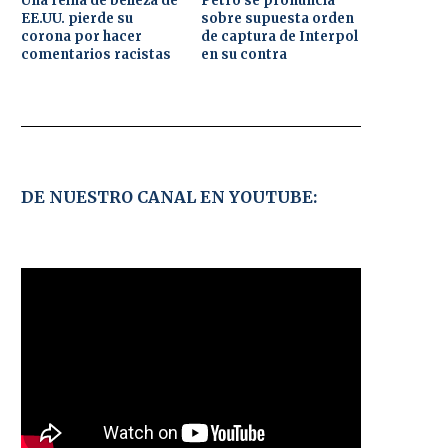
Una reina de belleza de
Petro se pronuncia
EE.UU. pierde su
sobre supuesta orden
corona por hacer
de captura de Interpol
comentarios racistas
en su contra
DE NUESTRO CANAL EN YOUTUBE: