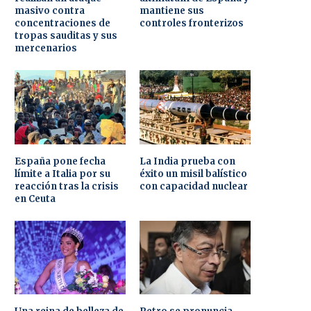
masivo contra
mantiene sus
concentraciones de
controles fronterizos
tropas sauditas y sus
mercenarios
España pone fecha
La India prueba con
límite a Italia por su
éxito un misil balístico
reacción tras la crisis
con capacidad nuclear
en Ceuta