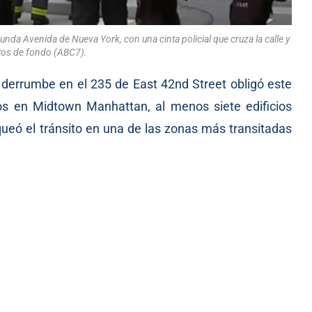
nda Avenida de Nueva York, con una cinta policial que cruza la calle y
ltos de fondo (ABC7).
derrumbe en el 235 de East 42nd Street obligó este
os en Midtown Manhattan, al menos siete edificios
ueó el tránsito en una de las zonas más transitadas