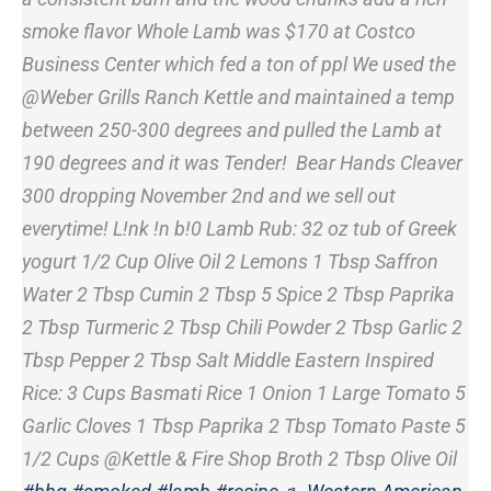
smoke flavor Whole Lamb was $170 at Costco
Business Center which fed a ton of ppl We used the
@Weber Grills Ranch Kettle and maintained a temp
between 250-300 degrees and pulled the Lamb at
190 degrees and it was Tender! ‍ Bear Hands Cleaver
300 dropping November 2nd and we sell out
everytime! L!nk !n b!0 Lamb Rub: 32 oz tub of Greek
yogurt 1/2 Cup Olive Oil 2 Lemons 1 Tbsp Saffron
Water 2 Tbsp Cumin 2 Tbsp 5 Spice 2 Tbsp Paprika
2 Tbsp Turmeric 2 Tbsp Chili Powder 2 Tbsp Garlic 2
Tbsp Pepper 2 Tbsp Salt Middle Eastern Inspired
Rice: 3 Cups Basmati Rice 1 Onion 1 Large Tomato 5
Garlic Cloves 1 Tbsp Paprika 2 Tbsp Tomato Paste 5
1/2 Cups @Kettle & Fire Shop Broth 2 Tbsp Olive Oil