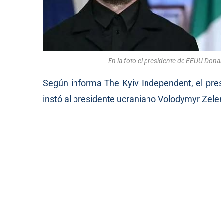
En la foto el presidente de EEUU Dona
Según informa The Kyiv Independent, el pre
instó al presidente ucraniano Volodymyr Zele