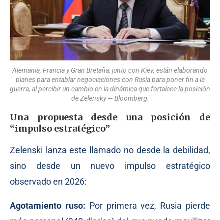
Alemania, Francia y Gran Bretaña, junto con Kiev, están elaborando
planes para entablar negociaciones con Rusia para poner fin a la
guerra, al percibir un cambio en la dinámica que fortalece la posición
de Zelensky — Bloomberg.
Una propuesta desde una posición de
“impulso estratégico”
Zelenski lanza este llamado no desde la debilidad,
sino desde un nuevo impulso estratégico
observado en 2026:
Agotamiento ruso:
Por primera vez, Rusia pierde