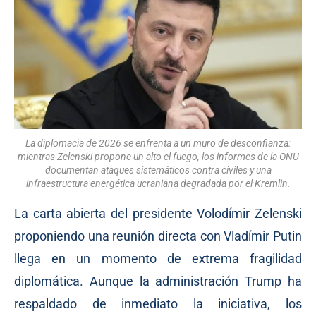
La diplomacia de 2026 se enfrenta a un muro de desconfianza:
mientras Zelenski propone un alto el fuego, los informes de la ONU
documentan ataques sistemáticos contra civiles y una
infraestructura energética ucraniana degradada por el Kremlin.
La carta abierta del presidente Volodímir Zelenski
proponiendo una reunión directa con Vladímir Putin
llega en un momento de extrema fragilidad
diplomática. Aunque la administración Trump ha
respaldado de inmediato la iniciativa, los