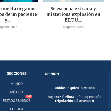
 conecta órganos
Se escucha extraña y
os de un paciente
misteriosa explosión en
y...
EE.UU....
agosto, 2026
4 agosto, 2026
SECCIONES
OPINIÓN
MUNDO
Unidos; a quien lo es todo
MÉXICO
Mejorar el clima anímico; como la
HOT
ESTADOS UNIDOS
tripulación del Artemis II
EUROPA