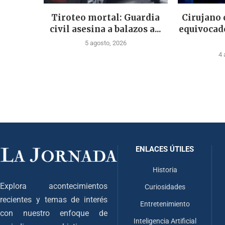
Tiroteo mortal: Guardia
Cirujano
civil asesina a balazos a...
equivocad
5 agosto, 2026
4 
ENLACES ÚTILES
Historia
Explora acontecimientos
Curiosidades
recientes y temas de interés
Entretenimiento
con nuestro enfoque de
Inteligencia Artificial