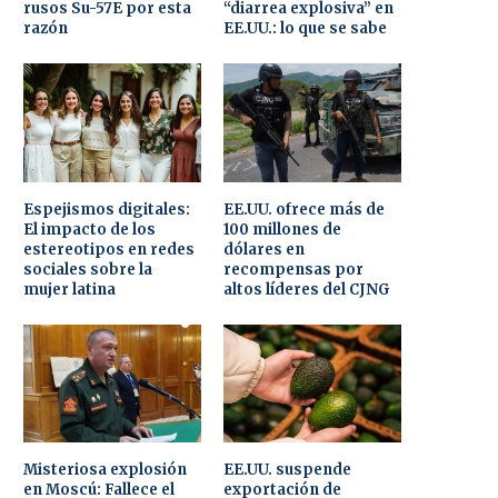
rusos Su-57E por esta
“diarrea explosiva” en
razón
EE.UU.: lo que se sabe
Espejismos digitales:
EE.UU. ofrece más de
El impacto de los
100 millones de
estereotipos en redes
dólares en
sociales sobre la
recompensas por
mujer latina
altos líderes del CJNG
Misteriosa explosión
EE.UU. suspende
en Moscú: Fallece el
exportación de