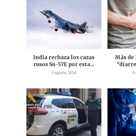
India rechaza los cazas
Más de 
rusos Su-57E por esta...
“diarre
5 agosto, 2026
5 