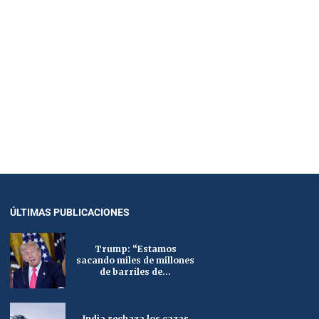
ÚLTIMAS PUBLICACIONES
Trump: “Estamos
sacando miles de millones
de barriles de...
India rechaza los cazas