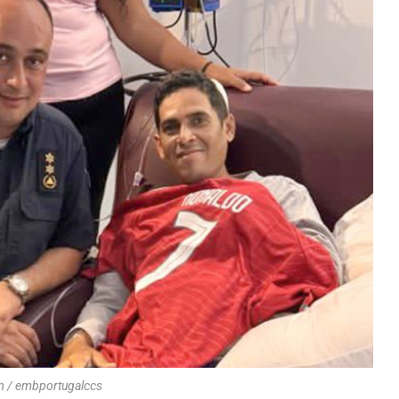
m / embportugalccs