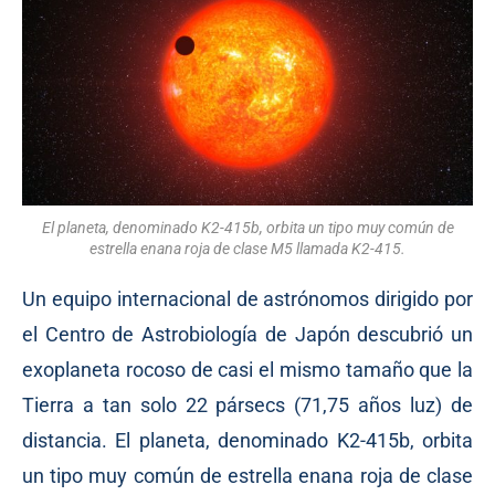
El planeta, denominado K2-415b, orbita un tipo muy común de
estrella enana roja de clase M5 llamada K2-415.
Un equipo internacional de astrónomos dirigido por
el Centro de Astrobiología de Japón descubrió un
exoplaneta rocoso de casi el mismo tamaño que la
Tierra a tan solo 22 pársecs (71,75 años luz) de
distancia. El planeta, denominado K2-415b, orbita
un tipo muy común de estrella enana roja de clase