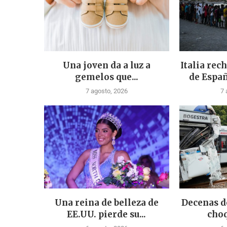
Una joven da a luz a
Italia rec
gemelos que...
de Españ
7 agosto, 2026
7 
Una reina de belleza de
Decenas d
EE.UU. pierde su...
choq