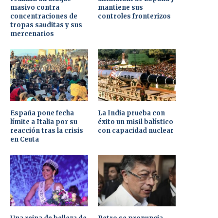
masivo contra
mantiene sus
concentraciones de
controles fronterizos
tropas sauditas y sus
mercenarios
España pone fecha
La India prueba con
límite a Italia por su
éxito un misil balístico
reacción tras la crisis
con capacidad nuclear
en Ceuta