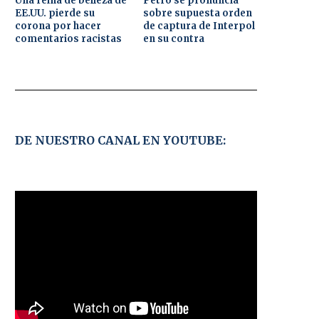
Una reina de belleza de
Petro se pronuncia
EE.UU. pierde su
sobre supuesta orden
corona por hacer
de captura de Interpol
comentarios racistas
en su contra
DE NUESTRO CANAL EN YOUTUBE: