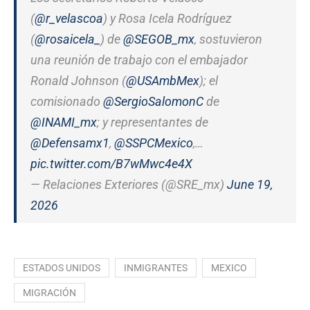
(
@r_velascoa
) y Rosa Icela Rodríguez
(
@rosaicela_
) de
@SEGOB_mx
, sostuvieron
una reunión de trabajo con el embajador
Ronald Johnson (
@USAmbMex
); el
comisionado
@SergioSalomonC
de
@INAMI_mx
; y representantes de
@Defensamx1
,
@SSPCMexico
,…
pic.twitter.com/B7wMwc4e4X
— Relaciones Exteriores (@SRE_mx)
June 19,
2026
ESTADOS UNIDOS
INMIGRANTES
MEXICO
MIGRACIÓN