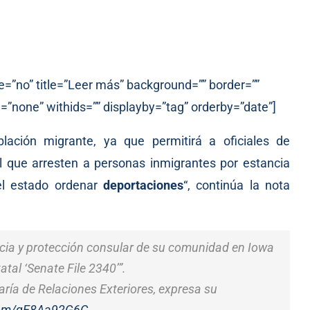
e=”no” title=”Leer más” background=”” border=””
=”none” withids=”” displayby=”tag” orderby=”date”]
blación migrante, ya que permitirá a oficiales de
tal que arresten a personas inmigrantes por estancia
del estado ordenar
deportaciones
“, continúa la nota
cia y protección consular de su comunidad en Iowa
atal ‘Senate File 2340’”.
aría de Relaciones Exteriores, expresa su
.com/qE8Aa92G6C