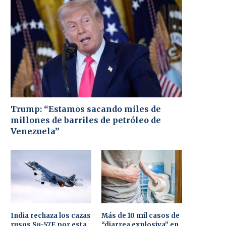
Trump: “Estamos sacando miles de
millones de barriles de petróleo de
Venezuela”
India rechaza los cazas
Más de 10 mil casos de
rusos Su-57E por esta
“diarrea explosiva” en