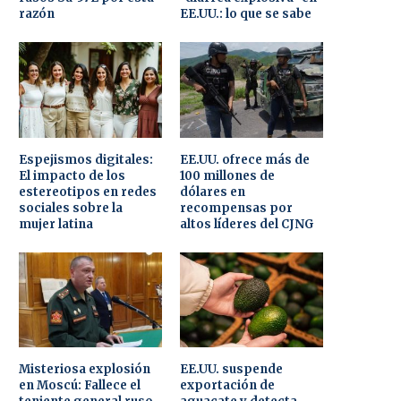
razón
EE.UU.: lo que se sabe
Espejismos digitales:
EE.UU. ofrece más de
El impacto de los
100 millones de
estereotipos en redes
dólares en
sociales sobre la
recompensas por
mujer latina
altos líderes del CJNG
Misteriosa explosión
EE.UU. suspende
en Moscú: Fallece el
exportación de