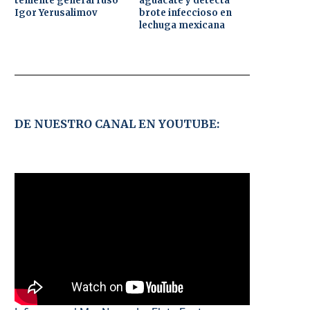
teniente general ruso
aguacate y detecta
Igor Yerusalimov
brote infeccioso en
lechuga mexicana
DE NUESTRO CANAL EN YOUTUBE: