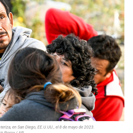
nteriza, en San Diego, EE.U.UU., el 8 de mayo de 2023.
is Poroy / AP